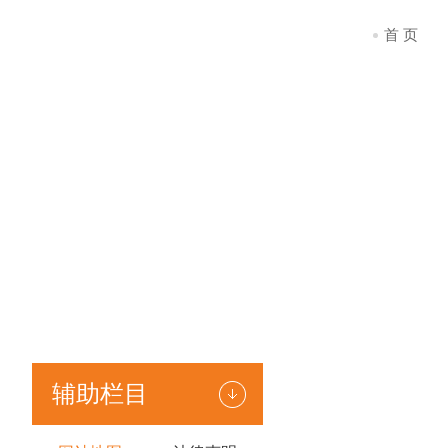
首 页
辅助栏目