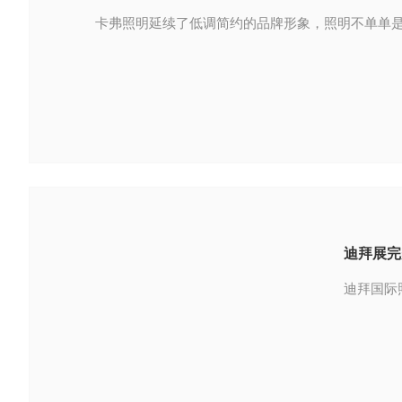
卡弗照明延续了低调简约的品牌形象，照明不单单
迪拜展完
迪拜国际