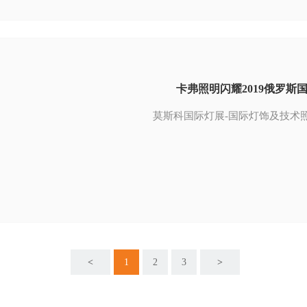
卡弗照明闪耀2019俄罗斯
莫斯科国际灯展-国际灯饰及技术
<
1
2
3
>