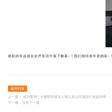
精彩的
年会
就在欢声笑语中落下帷幕
~！我们期待来年更精彩~
返回列表
上一篇：
成功案例 | 卡弗照明成为上海九龙山庄项目灯光提供商
下一篇：
没有下一篇