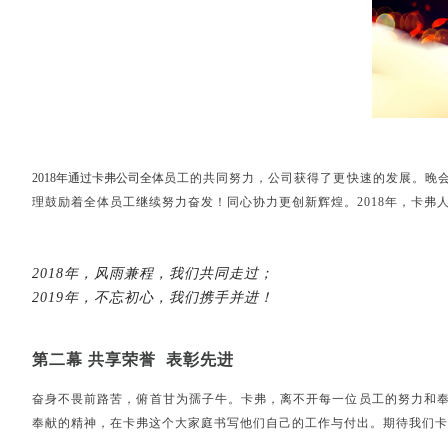
2018
年通过卡弗公司全体
员工的共同努力，公司获得了更快速的发展。晚
理鼓励着全体员工继续努力奋发！同心协力更创新辉煌。
2018
年，卡弗
2018年，风雨兼程，我们共同走过；
2019年，不忘初心，我们携手并进！
第二幕
共享荣誉 表彰先进
奋身不畏前路苦，俯首甘为孺子牛。卡弗，离不开每一位员工的努力和
奉献的精神，在卡弗这个大家庭书写他们自己的工作与付出。期待我们卡