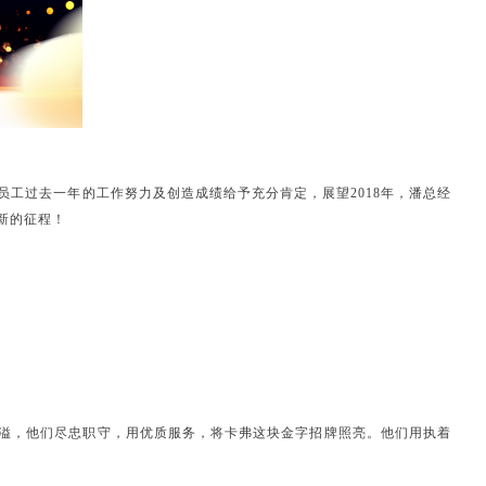
员工过去一年的工作努力及创造成绩给予充分肯定，展望
2018
年，潘总经
新的征程！
溢，他们尽忠职守，用优质服务，将卡弗这块金字招牌照亮。他们用执着