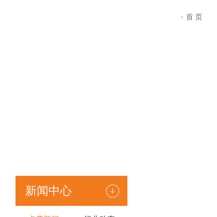
首 页
新闻中心