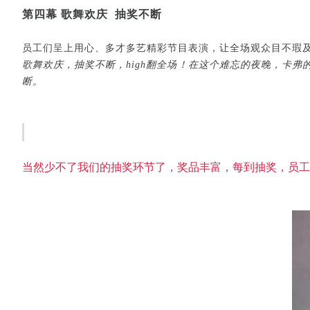
第
四
幕
歌舞欢庆 抽奖不断
员工们呈上用心、多才多艺精彩节目表演，让全场观众目不瑕
歌舞欢庆，抽奖不断，high翻全场！在这个难忘的夜晚，卡
断。
当然少不了我们的抽奖环节了，奖品丰富，每到抽奖，员工