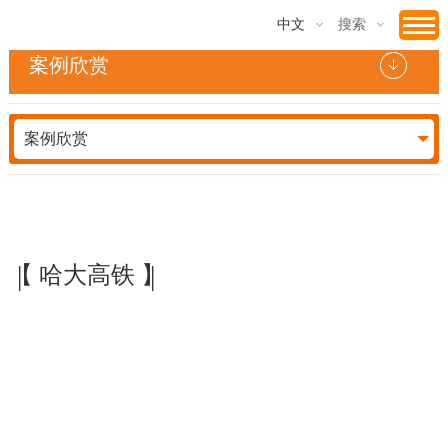
中文
搜索
案例欣赏
案例欣赏
|
|
【 哈大高铁 】