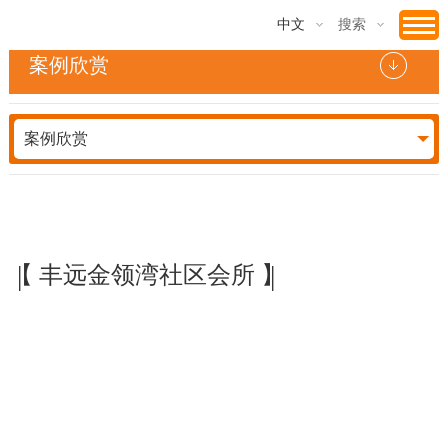
中文
搜索
案例欣赏
案例欣赏
|
|
【 丰远金领湾社区会所 】